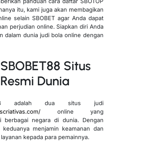
berikan panduan cara daftar SBOTOP
hanya itu, kami juga akan membagikan
i online selain SBOBET agar Anda dapat
ihan perjudian online. Siapkan diri Anda
n dalam dunia judi bola online dengan
SBOBET88 Situs
i Resmi Dunia
8 adalah dua situs judi
criativas.com/
online yang
i berbagai negara di dunia. Dengan
si, keduanya menjamin keamanan dan
layanan kepada para pemainnya.