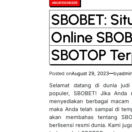
Posted
UNCATEGORIZED
in
SBOBET: Situ
Online SBOB
SBOTOP Ter
Posted on
August 29, 2023
by
admi
Selamat datang di dunia judi
populer, SBOBET! Jika Anda m
menyediakan berbagai macam 
maka Anda telah sampai di tempa
akan membahas tentang SBO
berlisensi resmi dunia. Kami ju