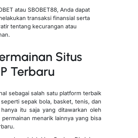
OBET atau SBOBET88, Anda dapat
lakukan transaksi finansial serta
tir tentang kecurangan atau
nan.
Permainan Situs
P Terbaru
al sebagai salah satu platform terbaik
seperti sepak bola, basket, tenis, dan
 hanya itu saja yang ditawarkan oleh
is permainan menarik lainnya yang bisa
rbaru.