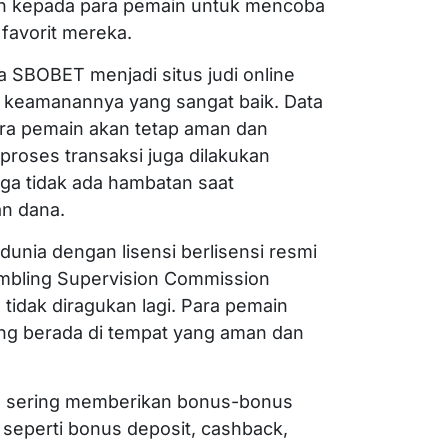
han kepada para pemain untuk mencoba
 favorit mereka.
 SBOBET menjadi situs judi online
m keamanannya yang sangat baik. Data
para pemain akan tetap aman dan
proses transaksi juga dilakukan
ga tidak ada hambatan saat
an dana.
 dunia dengan lisensi berlisensi resmi
mbling Supervision Commission
idak diragukan lagi. Para pemain
ng berada di tempat yang aman dan
a sering memberikan bonus-bonus
seperti bonus deposit, cashback,