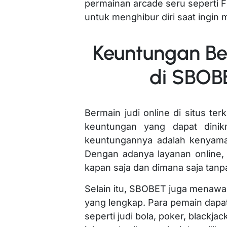
permainan arcade seru seperti F
untuk menghibur diri saat ingin
Keuntungan Be
di SBOB
Bermain judi online di situs te
keuntungan yang dapat dinik
keuntungannya adalah kenyam
Dengan adanya layanan online,
kapan saja dan dimana saja tanpa 
Selain itu, SBOBET juga menawar
yang lengkap. Para pemain dapa
seperti judi bola, poker, blackjac