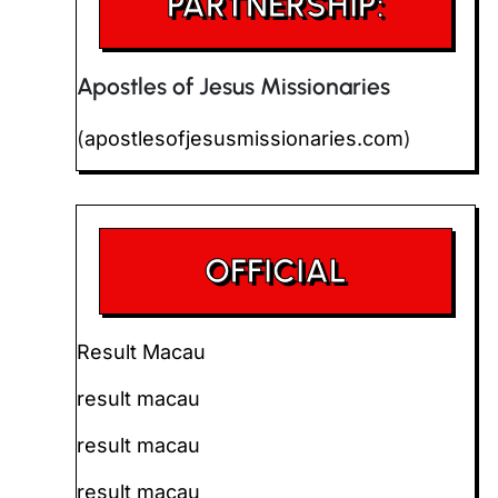
PARTNERSHIP:
Apostles of Jesus Missionaries
(
apostlesofjesusmissionaries.com
)
OFFICIAL
Result Macau
result macau
result macau
result macau