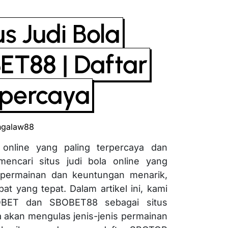
s Judi Bola
ET88 | Daftar
percaya
ngalaw88
 online yang paling terpercaya dan
encari situs judi bola online yang
permainan dan keuntungan menarik,
t yang tepat. Dalam artikel ini, kami
BET dan SBOBET88 sebagai situs
ga akan mengulas jenis-jenis permainan