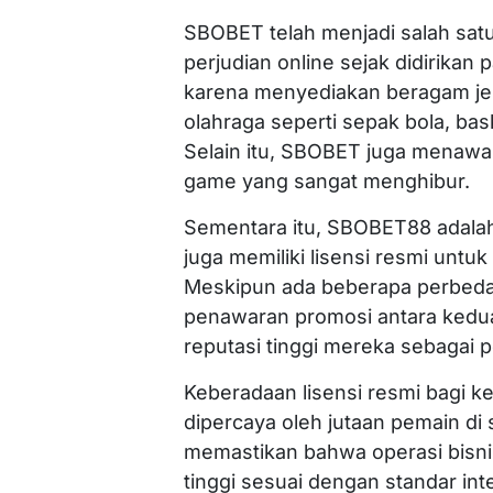
SBOBET telah menjadi salah satu
perjudian online sejak didirikan 
karena menyediakan beragam je
olahraga seperti sepak bola, bask
Selain itu, SBOBET juga menawar
game yang sangat menghibur.
Sementara itu, SBOBET88 adalah v
juga memiliki lisensi resmi untu
Meskipun ada beberapa perbeda
penawaran promosi antara kedua 
reputasi tinggi mereka sebagai p
Keberadaan lisensi resmi bagi k
dipercaya oleh jutaan pemain di 
memastikan bahwa operasi bisnis
tinggi sesuai dengan standar int