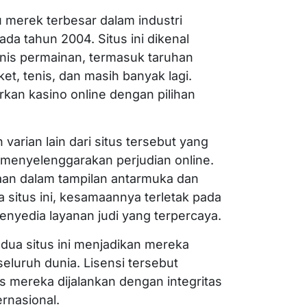
 merek terbesar dalam industri
pada tahun 2004. Situs ini dikenal
nis permainan, termasuk taruhan
et, tenis, dan masih banyak lagi.
kan kasino online dengan pilihan
arian lain dari situs tersebut yang
k menyelenggarakan perjudian online.
an dalam tampilan antarmuka dan
situs ini, kesamaannya terletak pada
enyedia layanan judi yang terpercaya.
edua situs ini menjadikan mereka
seluruh dunia. Lisensi tersebut
 mereka dijalankan dengan integritas
ernasional.