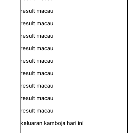
result macau
result macau
result macau
result macau
result macau
result macau
result macau
result macau
result macau
keluaran kamboja hari ini