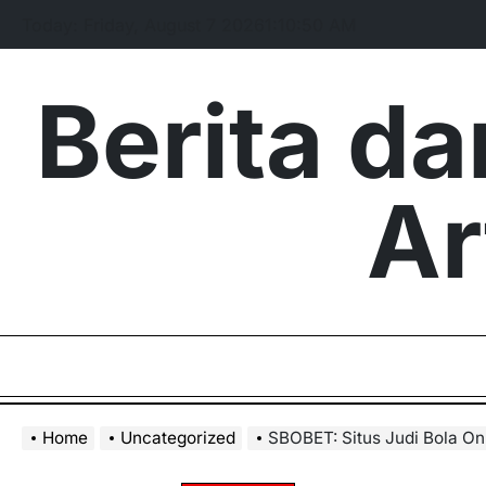
Skip
Today: Friday, August 7 2026
1
:
10
:
51
AM
to
content
Berita da
Ar
Home
Uncategorized
SBOBET: Situs Judi Bola Onlin