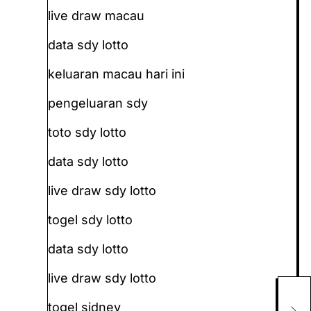
live draw macau
data sdy lotto
keluaran macau hari ini
pengeluaran sdy
toto sdy lotto
data sdy lotto
live draw sdy lotto
togel sdy lotto
data sdy lotto
live draw sdy lotto
togel sidney