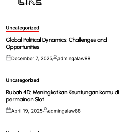
Posted
Uncategorized
in
Global Political Dynamics: Challenges and
Opportunities
Posted
Posted
December 7, 2025
admingalaw88
on
by
Posted
Uncategorized
in
Rubah 4D: Meningkatkan Keuntungan kamu di
permainan Slot
Posted
Posted
April 19, 2025
admingalaw88
on
by