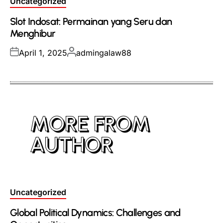
Posted
Uncategorized
in
Slot Indosat: Permainan yang Seru dan
Menghibur
Posted
Posted
April 1, 2025
admingalaw88
on
by
MORE FROM
AUTHOR
Posted
Uncategorized
in
Global Political Dynamics: Challenges and