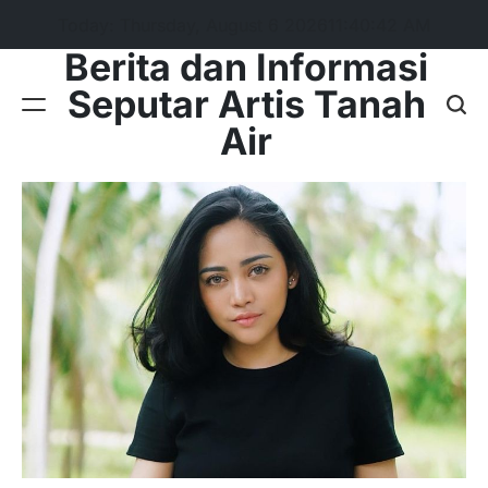
Skip
Today: Thursday, August 6 2026
11
:
40
:
42
AM
to
Berita dan Informasi
content
Seputar Artis Tanah
Air