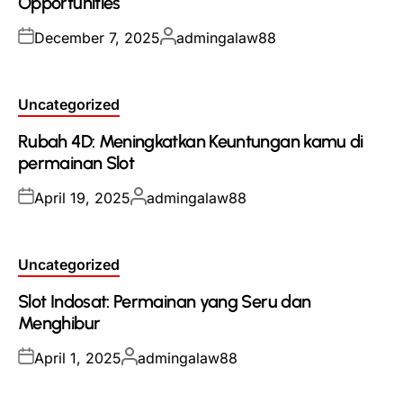
Opportunities
Posted
Posted
December 7, 2025
admingalaw88
on
by
Posted
Uncategorized
in
Rubah 4D: Meningkatkan Keuntungan kamu di
permainan Slot
Posted
Posted
April 19, 2025
admingalaw88
on
by
Posted
Uncategorized
in
Slot Indosat: Permainan yang Seru dan
Menghibur
Posted
Posted
April 1, 2025
admingalaw88
on
by