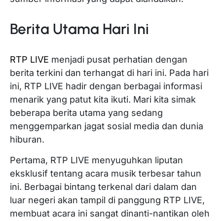
Berita Utama Hari Ini
RTP LIVE
menjadi pusat perhatian dengan
berita terkini dan terhangat di hari ini. Pada hari
ini, RTP LIVE hadir dengan berbagai informasi
menarik yang patut kita ikuti. Mari kita simak
beberapa berita utama yang sedang
menggemparkan jagat sosial media dan dunia
hiburan.
Pertama, RTP LIVE menyuguhkan liputan
eksklusif tentang acara musik terbesar tahun
ini. Berbagai bintang terkenal dari dalam dan
luar negeri akan tampil di panggung RTP LIVE,
membuat acara ini sangat dinanti-nantikan oleh