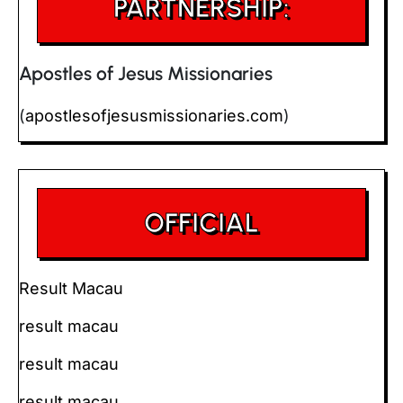
PARTNERSHIP:
Apostles of Jesus Missionaries
(
apostlesofjesusmissionaries.com
)
OFFICIAL
Result Macau
result macau
result macau
result macau