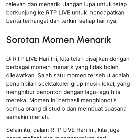
relevan dan menarik. Jangan lupa untuk tetap
berkunjung ke RTP LIVE untuk mendapatkan
berita terhangat dan terkini setiap harinya.
Sorotan Momen Menarik
Di RTP LIVE Hari Ini, kita telah disajikan dengan
berbagai momen menarik yang tidak boleh
dilewatkan. Salah satu momen tersebut adalah
penampilan spektakuler grup musik lokal, yang
menghibur penonton dengan lagu-lagu hits
mereka. Momen ini berhasil menghipnotis
semua orang di studio dan membuat suasana
semakin meriah.
Selain itu, dalam RTP LIVE Hari Ini, kita juga