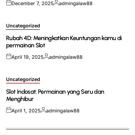
Posted
Posted
December 7, 2025
admingalaw88
on
by
Posted
Uncategorized
in
Rubah 4D: Meningkatkan Keuntungan kamu di
permainan Slot
Posted
Posted
April 19, 2025
admingalaw88
on
by
Posted
Uncategorized
in
Slot Indosat: Permainan yang Seru dan
Menghibur
Posted
Posted
April 1, 2025
admingalaw88
on
by