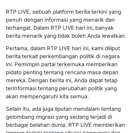
RTP LIVE, sebuah platform berita terkini yang
penuh dengan informasi yang menarik dan
terhangat. Dalam RTP LIVE hari ini, banyak
berita menarik yang tidak boleh Anda lewatkan.
Pertama, dalam RTP LIVE hari ini, kami diliput
berita terkait perkembangan politik di negara
ini. Pemimpin partai terkemuka memberikan
pidato penting tentang rencana masa depan
mereka. Dengan berita ini, Anda dapat tetap
terinformasi tentang perubahan politik yang
akan mempengaruhi kita semua.
Selain itu, ada juga liputan mendalam tentang
gelombang migrasi yang sedang terjadi di
berbagai belahan dunia. RTP LIVE memberikan
laporan terkini tentang situasi pengungsi dan