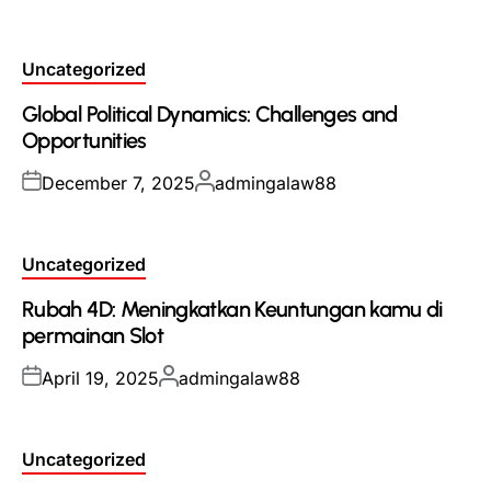
Posted
Uncategorized
in
Global Political Dynamics: Challenges and
Opportunities
Posted
Posted
December 7, 2025
admingalaw88
on
by
Posted
Uncategorized
in
Rubah 4D: Meningkatkan Keuntungan kamu di
permainan Slot
Posted
Posted
April 19, 2025
admingalaw88
on
by
Posted
Uncategorized
in