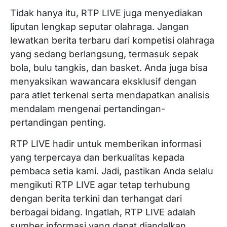
Tidak hanya itu, RTP LIVE juga menyediakan
liputan lengkap seputar olahraga. Jangan
lewatkan berita terbaru dari kompetisi olahraga
yang sedang berlangsung, termasuk sepak
bola, bulu tangkis, dan basket. Anda juga bisa
menyaksikan wawancara eksklusif dengan
para atlet terkenal serta mendapatkan analisis
mendalam mengenai pertandingan-
pertandingan penting.
RTP LIVE hadir untuk memberikan informasi
yang terpercaya dan berkualitas kepada
pembaca setia kami. Jadi, pastikan Anda selalu
mengikuti RTP LIVE agar tetap terhubung
dengan berita terkini dan terhangat dari
berbagai bidang. Ingatlah, RTP LIVE adalah
sumber informasi yang dapat diandalkan.