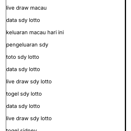
live draw macau
data sdy lotto
keluaran macau hari ini
pengeluaran sdy
toto sdy lotto
data sdy lotto
live draw sdy lotto
togel sdy lotto
data sdy lotto
live draw sdy lotto
togel sidney