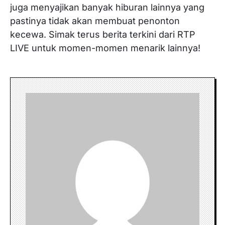
juga menyajikan banyak hiburan lainnya yang
pastinya tidak akan membuat penonton
kecewa. Simak terus berita terkini dari RTP
LIVE untuk momen-momen menarik lainnya!