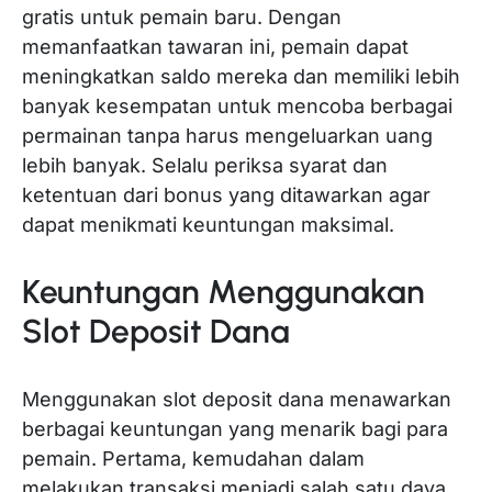
gratis untuk pemain baru. Dengan
memanfaatkan tawaran ini, pemain dapat
meningkatkan saldo mereka dan memiliki lebih
banyak kesempatan untuk mencoba berbagai
permainan tanpa harus mengeluarkan uang
lebih banyak. Selalu periksa syarat dan
ketentuan dari bonus yang ditawarkan agar
dapat menikmati keuntungan maksimal.
Keuntungan Menggunakan
Slot Deposit Dana
Menggunakan slot deposit dana menawarkan
berbagai keuntungan yang menarik bagi para
pemain. Pertama, kemudahan dalam
melakukan transaksi menjadi salah satu daya