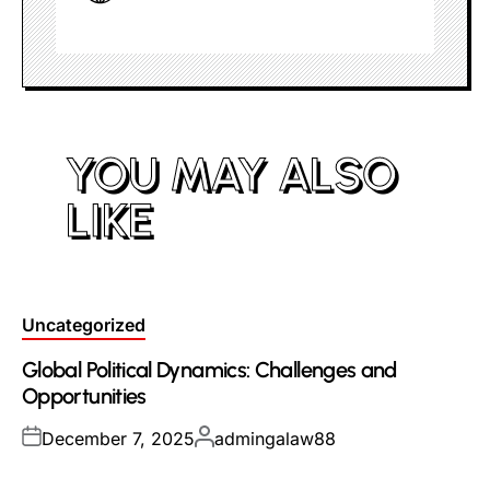
YOU MAY ALSO
LIKE
Posted
Uncategorized
in
Global Political Dynamics: Challenges and
Opportunities
Posted
Posted
December 7, 2025
admingalaw88
on
by