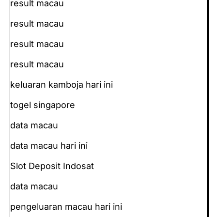
result macau
result macau
result macau
result macau
keluaran kamboja hari ini
togel singapore
data macau
data macau hari ini
Slot Deposit Indosat
data macau
pengeluaran macau hari ini