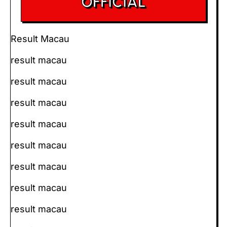
OFFICIAL
Result Macau
result macau
result macau
result macau
result macau
result macau
result macau
result macau
result macau