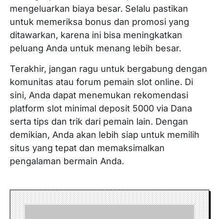
mengeluarkan biaya besar. Selalu pastikan
untuk memeriksa bonus dan promosi yang
ditawarkan, karena ini bisa meningkatkan
peluang Anda untuk menang lebih besar.
Terakhir, jangan ragu untuk bergabung dengan
komunitas atau forum pemain slot online. Di
sini, Anda dapat menemukan rekomendasi
platform slot minimal deposit 5000 via Dana
serta tips dan trik dari pemain lain. Dengan
demikian, Anda akan lebih siap untuk memilih
situs yang tepat dan memaksimalkan
pengalaman bermain Anda.