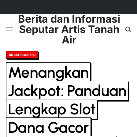
Skip
Today: Saturday, August 8 2026
4
:
41
:
42
PM
to
Berita dan Informasi
content
Seputar Artis Tanah
Air
Posted
UNCATEGORIZED
in
Menangkan
Jackpot: Panduan
Lengkap Slot
Dana Gacor