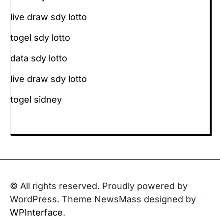
live draw sdy lotto
togel sdy lotto
data sdy lotto
live draw sdy lotto
togel sidney
© All rights reserved. Proudly powered by
WordPress. Theme NewsMass designed by
WPInterface
.