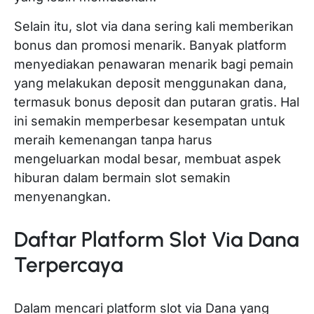
Selain itu, slot via dana sering kali memberikan
bonus dan promosi menarik. Banyak platform
menyediakan penawaran menarik bagi pemain
yang melakukan deposit menggunakan dana,
termasuk bonus deposit dan putaran gratis. Hal
ini semakin memperbesar kesempatan untuk
meraih kemenangan tanpa harus
mengeluarkan modal besar, membuat aspek
hiburan dalam bermain slot semakin
menyenangkan.
Daftar Platform Slot Via Dana
Terpercaya
Dalam mencari platform slot via Dana yang