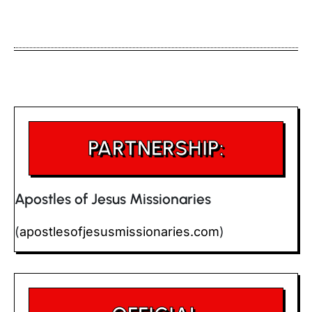
PARTNERSHIP:
Apostles of Jesus Missionaries
(
apostlesofjesusmissionaries.com
)