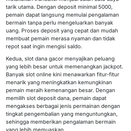
tarik utama. Dengan deposit minimal 5000,
pemain dapat langsung memulai pengalaman
bermain tanpa perlu mengeluarkan banyak
uang. Proses deposit yang cepat dan mudah
membuat pemain merasa nyaman dan tidak
repot saat ingin mengisi saldo.
Kedua, slot dana gacor menyajikan peluang
yang lebih besar untuk memenangkan jackpot.
Banyak slot online kini menawarkan fitur-fitur
menarik yang meningkatkan kemungkinan
pemain meraih kemenangan besar. Dengan
memilih slot deposit dana, pemain dapat
mengakses berbagai jenis permainan dengan
tingkat pengembalian yang menguntungkan,
sehingga memberikan pengalaman bermain
yang lebih memuaskan.