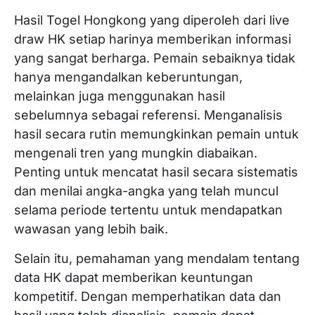
Hasil Togel Hongkong yang diperoleh dari live
draw HK setiap harinya memberikan informasi
yang sangat berharga. Pemain sebaiknya tidak
hanya mengandalkan keberuntungan,
melainkan juga menggunakan hasil
sebelumnya sebagai referensi. Menganalisis
hasil secara rutin memungkinkan pemain untuk
mengenali tren yang mungkin diabaikan.
Penting untuk mencatat hasil secara sistematis
dan menilai angka-angka yang telah muncul
selama periode tertentu untuk mendapatkan
wawasan yang lebih baik.
Selain itu, pemahaman yang mendalam tentang
data HK dapat memberikan keuntungan
kompetitif. Dengan memperhatikan data dan