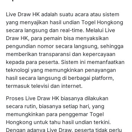
Live Draw HK adalah suatu acara atau sistem
yang menyajikan hasil undian Togel Hongkong
secara langsung dan real-time. Melalui Live
Draw HK, para pemain bisa menyaksikan
pengundian nomor secara langsung, sehingga
memberikan transparansi dan kepercayaan
kepada para peserta. Sistem ini memanfaatkan
teknologi yang memungkinkan penayangan
hasil secara langsung di berbagai platform,
termasuk televisi dan internet.
Proses Live Draw HK biasanya dilakukan
secara rutin, biasanya setiap hari, yang
memungkinkan para penggemar Togel
Hongkong untuk tahu hasil undian terkini.
Dengan adanya Live Draw, peserta tidak perlu