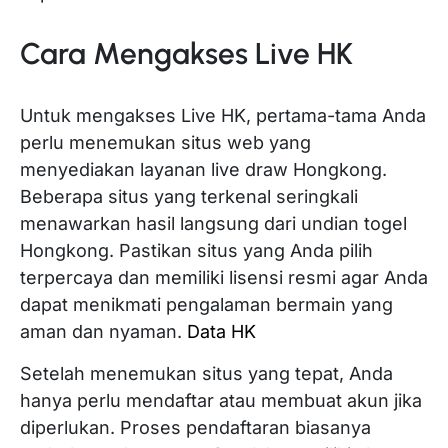
Cara Mengakses Live HK
Untuk mengakses Live HK, pertama-tama Anda
perlu menemukan situs web yang
menyediakan layanan live draw Hongkong.
Beberapa situs yang terkenal seringkali
menawarkan hasil langsung dari undian togel
Hongkong. Pastikan situs yang Anda pilih
terpercaya dan memiliki lisensi resmi agar Anda
dapat menikmati pengalaman bermain yang
aman dan nyaman.
Data HK
Setelah menemukan situs yang tepat, Anda
hanya perlu mendaftar atau membuat akun jika
diperlukan. Proses pendaftaran biasanya