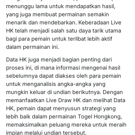
menunggu lama untuk mendapatkan hasil,
yang juga membuat permainan semakin
menarik dan mendebarkan. Keberadaan Live
HK telah menjadi salah satu daya tarik utama
bagi para pemain untuk terlibat lebih aktif
dalam permainan ini.
Data HK juga menjadi bagian penting dari
proses ini, di mana informasi mengenai hasil
sebelumnya dapat diakses oleh para pemain
untuk menganalisis angka-angka yang
mungkin keluar di undian berikutnya. Dengan
memanfaatkan Live Draw HK dan melihat Data
HK, pemain dapat menyusun strategi yang
lebih baik dalam permainan Togel Hongkong,
memaksimalkan peluang mereka untuk meraih
impian melalui undian tersebut.